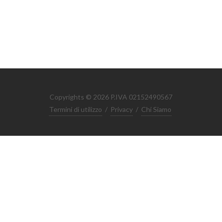
Copyrights © 2026 P.IVA 02152490567
Termini di utilizzo
/
Privacy
/
Chi Siamo