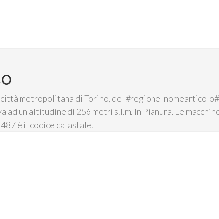
CO
ittà metropolitana di Torino, del #regione_nomearticolo#, 
va ad un'altitudine di 256 metri s.l.m. In Pianura. Le macchin
C487 è il codice catastale.