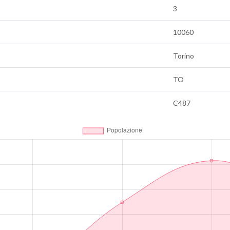
3
10060
Torino
TO
C487