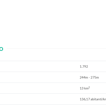
o
1.792
244m - 275m
2
13 km
136,17 abitanti/k