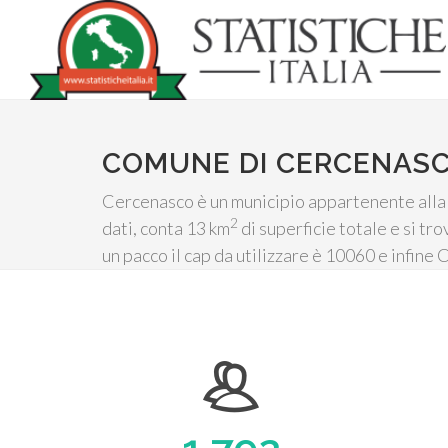
COMUNE DI CERCENAS
Cercenasco è un municipio appartenente alla c
2
dati, conta 13 km
di superficie totale e si tro
un pacco il cap da utilizzare è 10060 e infine 