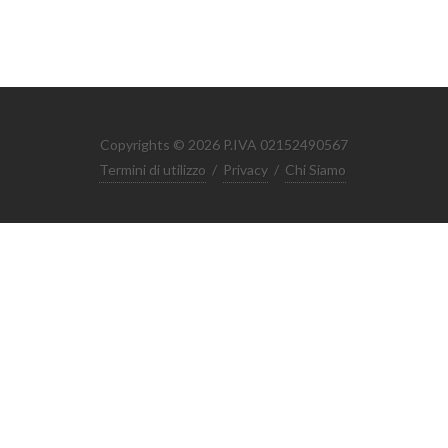
Copyrights © 2026 P.IVA 02152490567
Termini di utilizzo
/
Privacy
/
Chi Siamo