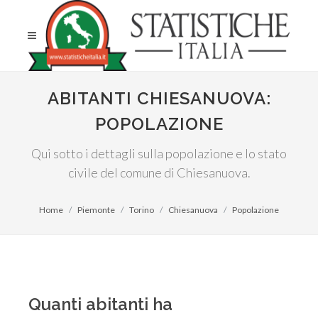
ABITANTI CHIESANUOVA:
POPOLAZIONE
Qui sotto i dettagli sulla popolazione e lo stato
civile del comune di Chiesanuova.
Home
Piemonte
Torino
Chiesanuova
Popolazione
Quanti abitanti ha