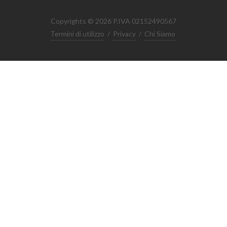
Copyrights © 2026 P.IVA 02152490567
Termini di utilizzo
/
Privacy
/
Chi Siamo