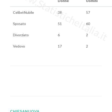
www.StatisticheItalia.it
Donne
Uomini
Celibe\Nubile
38
57
Sposato
51
60
Divorziato
6
2
Vedovo
17
2
CHIESANUOVA