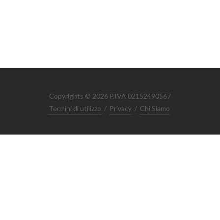
Copyrights © 2026 P.IVA 02152490567
Termini di utilizzo
/
Privacy
/
Chi Siamo