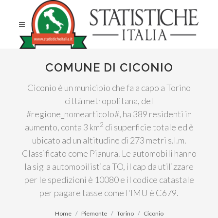
COMUNE DI CICONIO
Ciconio è un municipio che fa a capo a Torino
città metropolitana, del
#regione_nomearticolo#, ha 389 residenti in
2
aumento, conta 3 km
di superficie totale ed è
ubicato ad un'altitudine di 273 metri s.l.m.
Classificato come Pianura. Le automobili hanno
la sigla automobilistica TO, il cap da utilizzare
per le spedizioni è 10080 e il codice catastale
per pagare tasse come l'IMU è C679.
Home
Piemonte
Torino
Ciconio