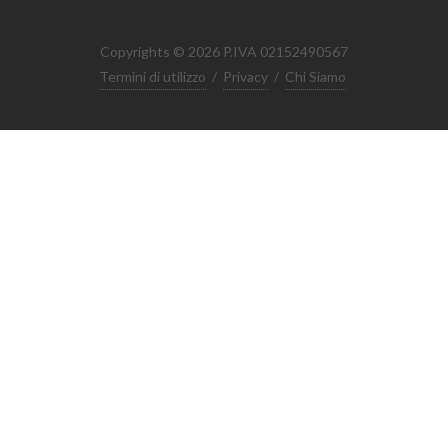
Copyrights © 2026 P.IVA 02152490567
Termini di utilizzo
/
Privacy
/
Chi Siamo