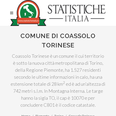
COMUNE DI COASSOLO
TORINESE
Coassolo Torinese è un comune il cui territorio
è sotto la nuova città metropolitana di Torino,
della Regione Piemonte, ha 1.527 residenti
secondo le ultime informazioni in calo, ha una
2
estensione totale di 28 km
ed è ad un'altezza di
742 metri s.l.m. In Montagna Interna. Le targe
hanno la sigla TO, il cap è 10070 e per
concludere C801 è il codice catastale.
Home
Piemonte
Torino
Coassolo Torinese