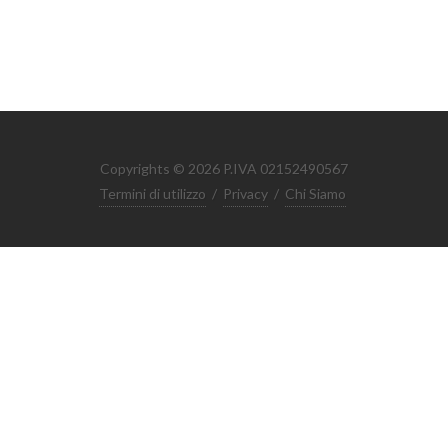
Copyrights © 2026 P.IVA 02152490567
Termini di utilizzo
/
Privacy
/
Chi Siamo