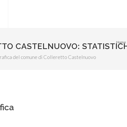
Home
TTO CASTELNUOVO: STATISTIC
fografica del comune di Colleretto Castelnuovo
fica