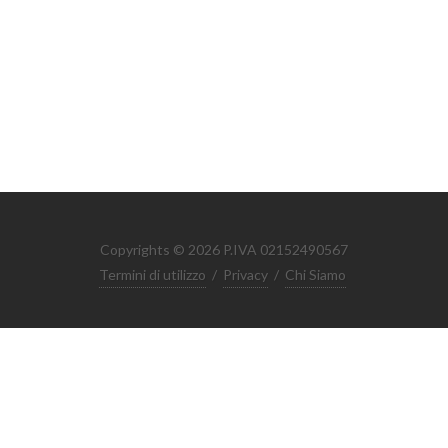
Copyrights © 2026 P.IVA 02152490567
Termini di utilizzo
/
Privacy
/
Chi Siamo