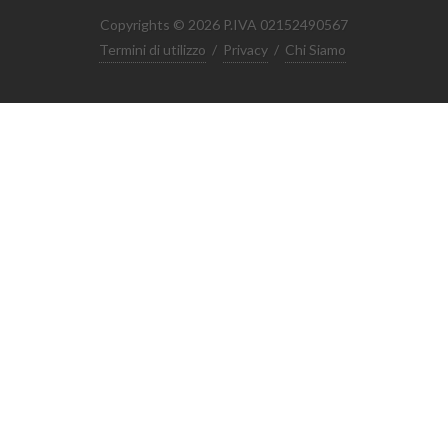
Copyrights © 2026 P.IVA 02152490567
Termini di utilizzo
/
Privacy
/
Chi Siamo