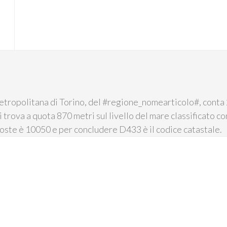
etropolitana di Torino, del #regione_nomearticolo#, conta 2
si trova a quota 870 metri sul livello del mare classificato 
Poste è 10050 e per concludere D433 è il codice catastale.