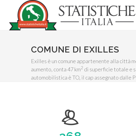
COMUNE DI EXILLES
Exilles è un comune appartenente alla città m
2
aumento, conta 47 km
di superficie totale e 
automobilistica è TO, il cap assegnato dalle 