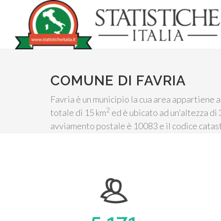
COMUNE DI FAVRIA
Favria è un municipio la cua area appartiene a
2
totale di 15 km
ed è ubicato ad un'altezza di 
avviamento postale è 10083 e il codice catas