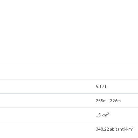
5.171
255m - 326m
2
15 km
2
348,22 abitanti/km