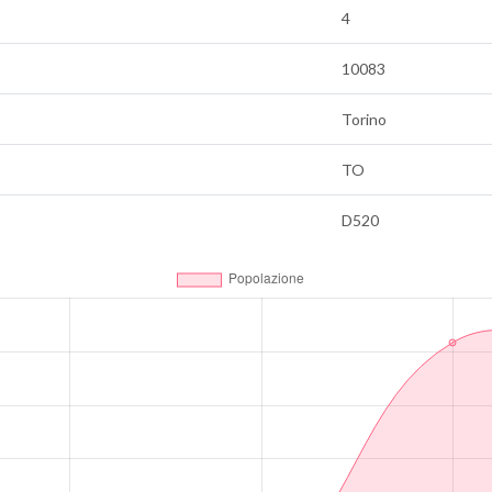
4
10083
Torino
TO
D520