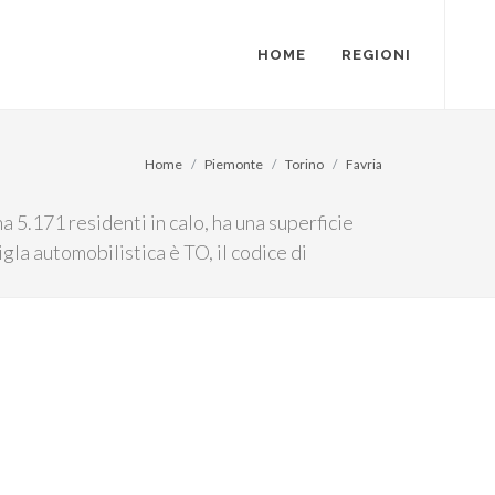
HOME
REGIONI
Home
Piemonte
Torino
Favria
a 5.171 residenti in calo, ha una superficie
gla automobilistica è TO, il codice di