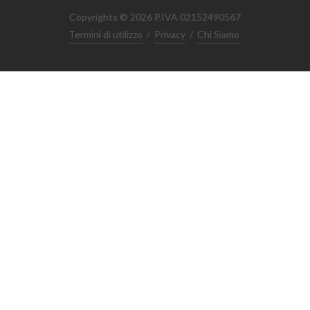
Copyrights © 2026 P.IVA 02152490567
Termini di utilizzo
/
Privacy
/
Chi Siamo