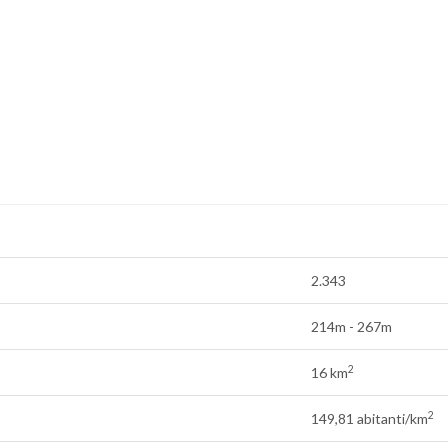
2.343
214m - 267m
2
16 km
2
149,81 abitanti/km