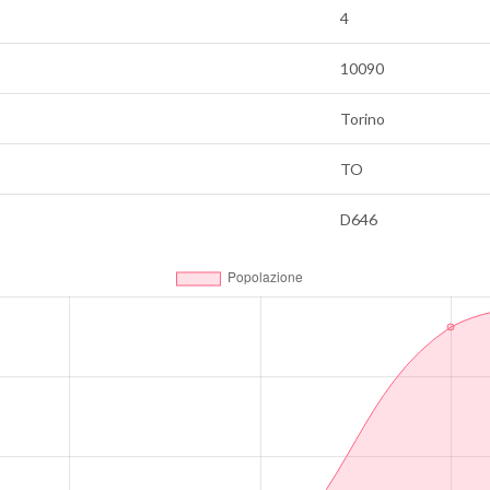
4
10090
Torino
TO
D646