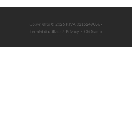
Copyrights © 2026 P.IVA 02152490567
Termini di utilizzo
/
Privacy
/
Chi Siamo