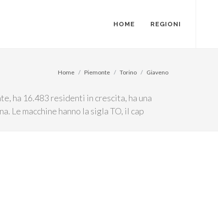
HOME
REGIONI
Home
Piemonte
Torino
Giaveno
e, ha 16.483 residenti in crescita, ha una
na. Le macchine hanno la sigla TO, il cap