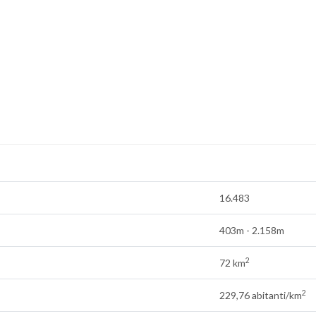
16.483
403m - 2.158m
2
72 km
2
229,76 abitanti/km