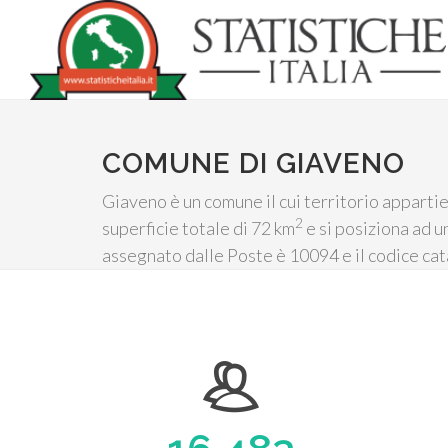
COMUNE DI GIAVENO
Giaveno è un comune il cui territorio appartie
2
superficie totale di 72 km
e si posiziona ad u
assegnato dalle Poste è 10094 e il codice ca