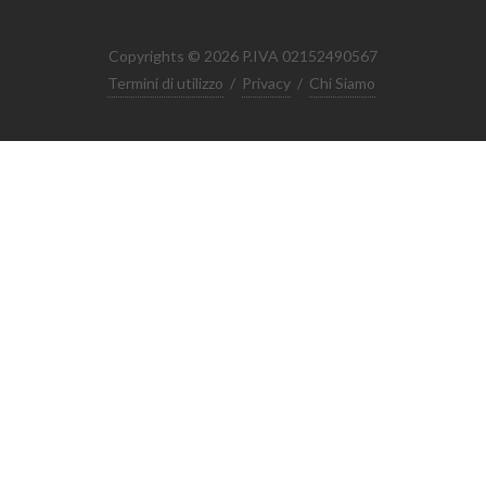
Copyrights © 2026 P.IVA 02152490567
Termini di utilizzo
/
Privacy
/
Chi Siamo