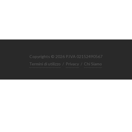
Copyrights © 2026 P.IVA 02152490567
Termini di utilizzo
/
Privacy
/
Chi Siamo