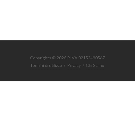
Copyrights © 2026 P.IVA 02152490567
Termini di utilizzo
/
Privacy
/
Chi Siamo