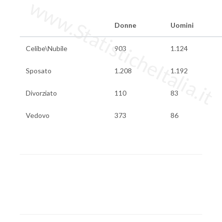
www.StatisticheItalia.it
Donne
Uomini
Celibe\Nubile
903
1.124
Sposato
1.208
1.192
Divorziato
110
83
Vedovo
373
86