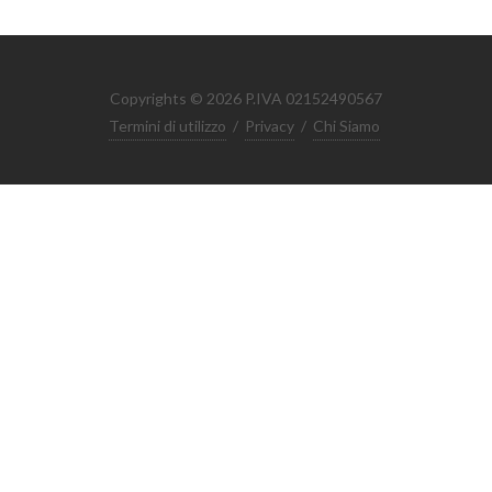
Copyrights © 2026 P.IVA 02152490567
Termini di utilizzo
/
Privacy
/
Chi Siamo