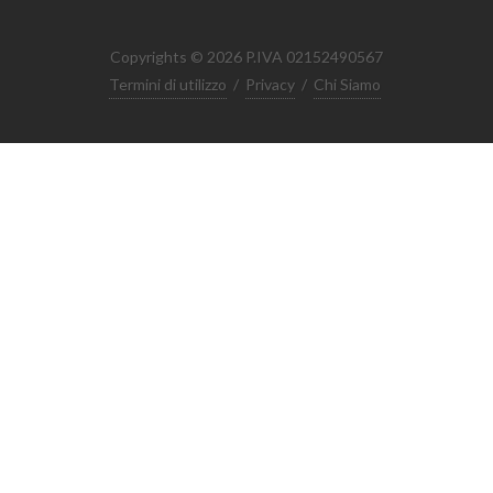
Copyrights © 2026 P.IVA 02152490567
Termini di utilizzo
/
Privacy
/
Chi Siamo