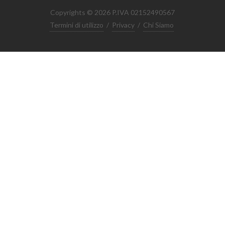
Copyrights © 2026 P.IVA 02152490567
Termini di utilizzo
/
Privacy
/
Chi Siamo