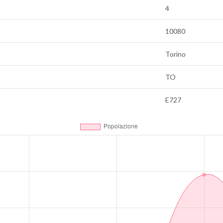
4
10080
Torino
TO
E727