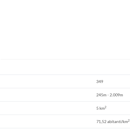
349
245m - 2.009m
2
5 km
2
71,52 abitanti/km