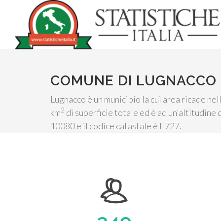
COMUNE DI LUGNACCO
Lugnacco è un municipio la cui area ricade nel
2
km
di superficie totale ed è ad un'altitudine 
10080 e il codice catastale è E727.