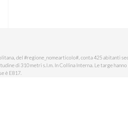
itana, del #regione_nomearticolo#, conta 425 abitanti seco
tudine di 310 metri s.l.m. In Collina Interna. Le targe hanno 
se è E817.