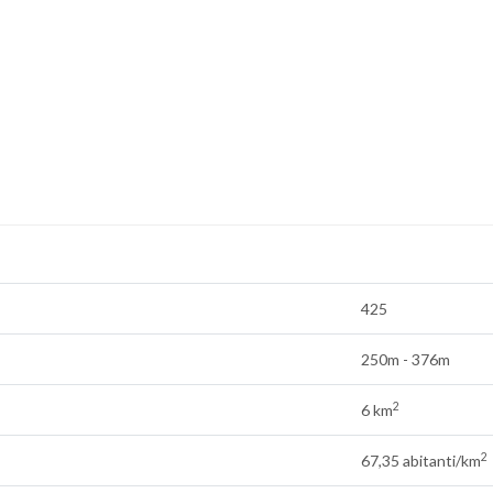
425
250m - 376m
2
6 km
2
67,35 abitanti/km