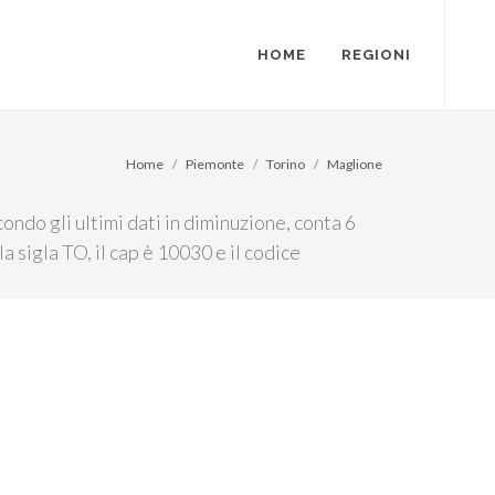
HOME
REGIONI
Home
Piemonte
Torino
Maglione
ndo gli ultimi dati in diminuzione, conta 6
la sigla TO, il cap è 10030 e il codice