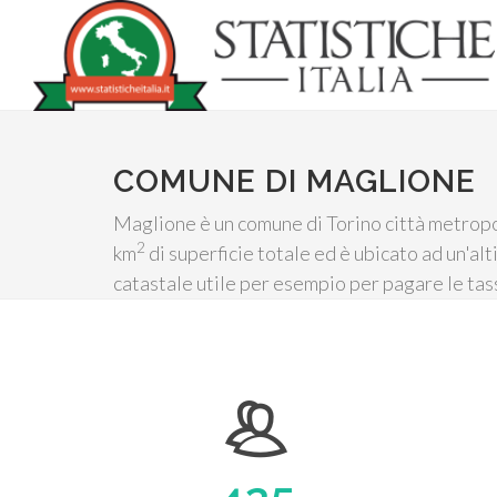
COMUNE DI MAGLIONE
Maglione è un comune di Torino città metropol
2
km
di superficie totale ed è ubicato ad un'alti
catastale utile per esempio per pagare le tas