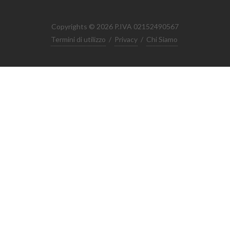
Copyrights © 2026 P.IVA 02152490567
Termini di utilizzo
/
Privacy
/
Chi Siamo