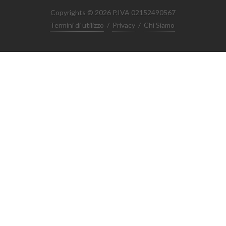
Copyrights © 2026 P.IVA 02152490567
Termini di utilizzo
/
Privacy
/
Chi Siamo