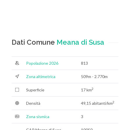
Dati Comune
Meana di Susa
Popolazione 2026
813
Zona altimetrica
509m - 2.770m
2
Superficie
17 km
2
Densità
49,15 abitanti/km
Zona sismica
3
CAP Meana di Susa
10050