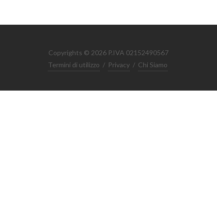
Copyrights © 2026 P.IVA 02152490567
Termini di utilizzo
/
Privacy
/
Chi Siamo