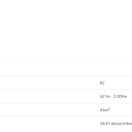
82
627m - 2.009m
2
4 km
18,47 abitanti/km