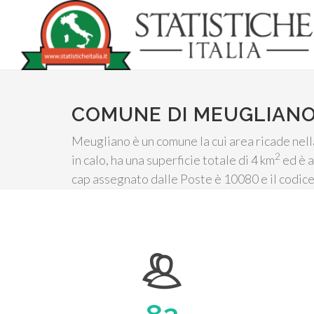
COMUNE DI MEUGLIAN
Meugliano è un comune la cui area ricade nell
2
in calo, ha una superficie totale di 4 km
ed è a
cap assegnato dalle Poste è 10080 e il codice