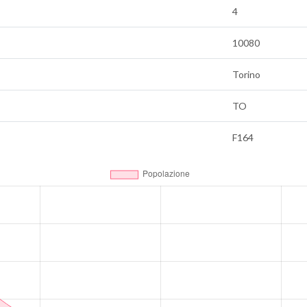
4
10080
Torino
TO
F164