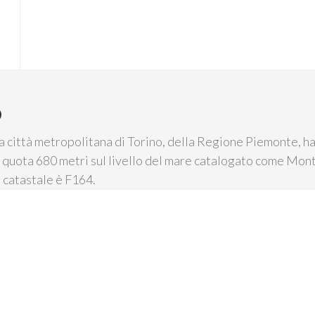
O
a città metropolitana di Torino, della Regione Piemonte, ha
 quota 680 metri sul livello del mare catalogato come Monta
 catastale è F164.