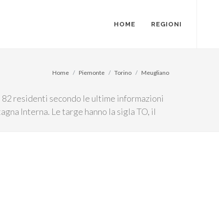
HOME
REGIONI
Home
Piemonte
Torino
Meugliano
 82 residenti secondo le ultime informazioni
gna Interna. Le targe hanno la sigla TO, il