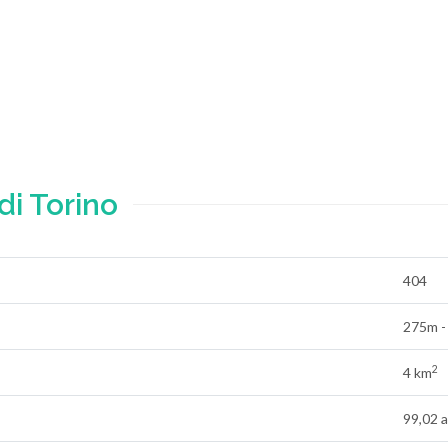
i Torino
404
275m -
2
4 km
99,02 a