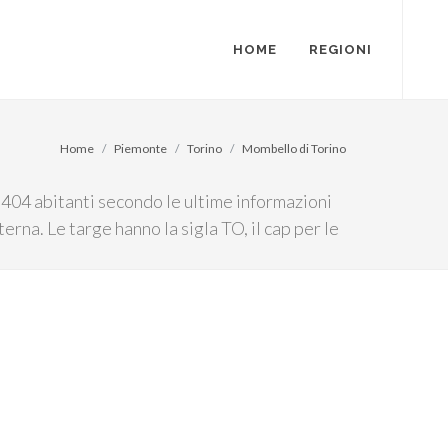
HOME
REGIONI
Home
Piemonte
Torino
Mombello di Torino
404 abitanti secondo le ultime informazioni
terna. Le targe hanno la sigla TO, il cap per le