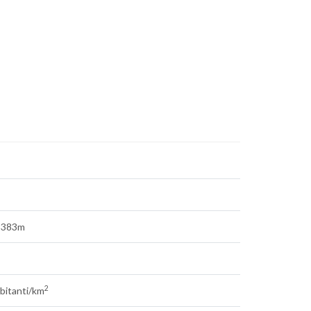
 383m
2
bitanti/km