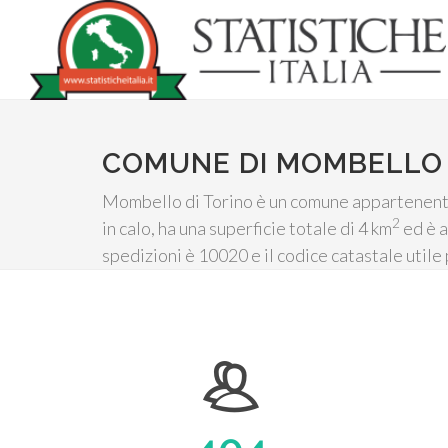
COMUNE DI MOMBELLO 
Mombello di Torino è un comune appartenente 
2
in calo, ha una superficie totale di 4 km
ed è a
spedizioni è 10020 e il codice catastale util