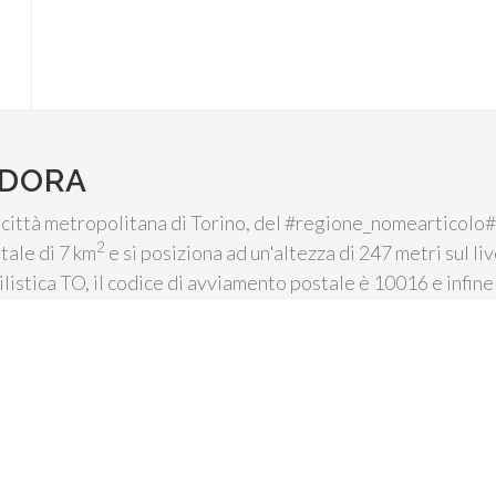
 DORA
città metropolitana di Torino, del #regione_nomearticolo#, 
2
tale di 7 km
e si posiziona ad un'altezza di 247 metri sul l
listica TO, il codice di avviamento postale è 10016 e infine 