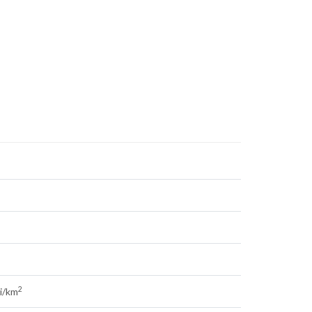
2
i/km