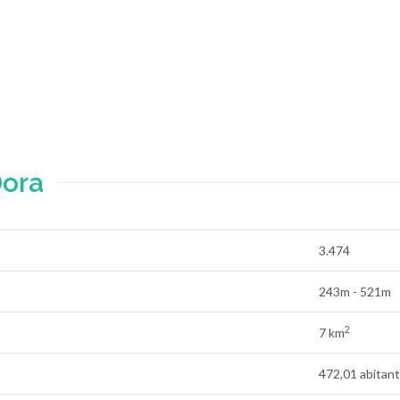
Dora
3.474
243m - 521m
2
7 km
472,01 abitant