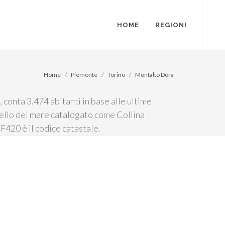
HOME
REGIONI
Home
Piemonte
Torino
Montalto Dora
conta 3.474 abitanti in base alle ultime
ivello del mare catalogato come Collina
F420 è il codice catastale.