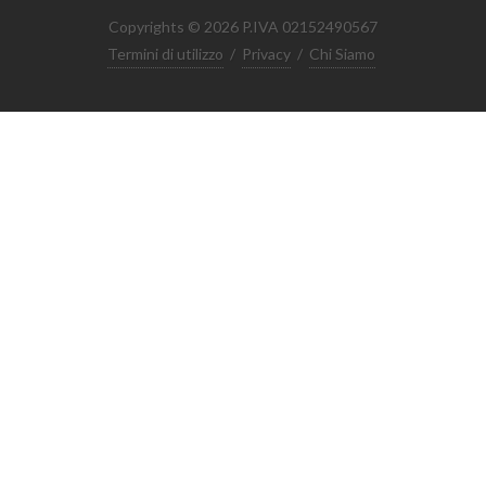
Copyrights © 2026 P.IVA 02152490567
Termini di utilizzo
/
Privacy
/
Chi Siamo