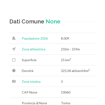
Dati Comune
None
Popolazione 2026
8.009
Zona altimetrica
232m - 259m
2
Superficie
25 km
2
Densità
325,04 abitanti/km
Zona sismica
3
CAP None
10060
Provincia di None
Torino