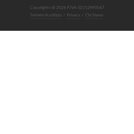
Copyrights © 2026 P.IVA 02152490567
Termini di utilizzo
/
Privacy
/
Chi Siamo