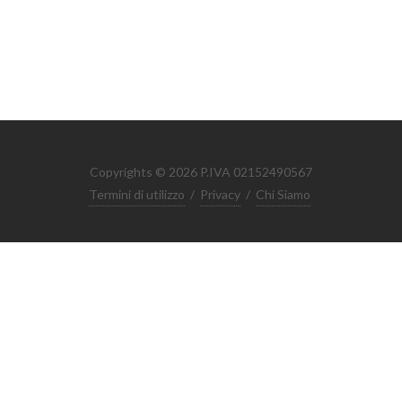
Copyrights © 2026 P.IVA 02152490567
Termini di utilizzo
/
Privacy
/
Chi Siamo