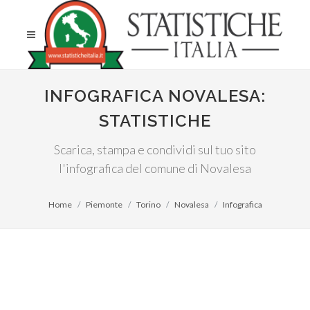
INFOGRAFICA NOVALESA:
STATISTICHE
Scarica, stampa e condividi sul tuo sito
l'infografica del comune di Novalesa
Home
Piemonte
Torino
Novalesa
Infografica