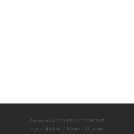
Copyrights © 2026 P.IVA 02152490567
Termini di utilizzo
/
Privacy
/
Chi Siamo