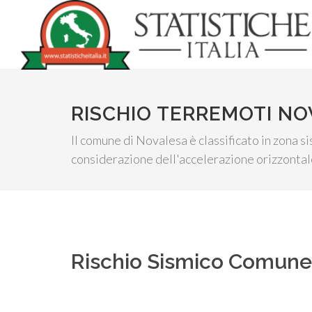
RISCHIO TERREMOTI N
Il comune di Novalesa è classificato in zona s
considerazione dell'accelerazione orizzontale
Rischio Sismico Comun