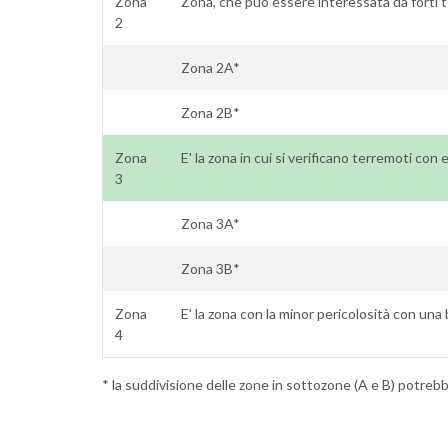
Zona
Zona, che può essere interessata da forti 
2
Zona 2A*
Zona 2B*
Zona
E' la zona in cui si verificano terremoti con 
3
Zona 3A*
Zona 3B*
Zona
E' la zona con la minor pericolosità con una
4
* la suddivisione delle zone in sottozone (A e B) potrebbe