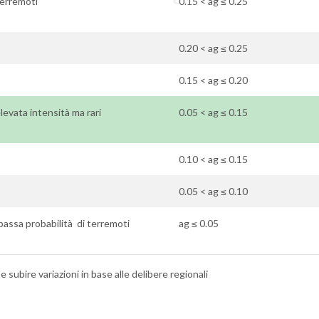
terremoti
0.15 < ag ≤ 0.25
0.20 < ag ≤ 0.25
0.15 < ag ≤ 0.20
elevata intensità ma rari
0.05 < ag ≤ 0.15
0.10 < ag ≤ 0.15
0.05 < ag ≤ 0.10
 bassa probabilità di terremoti
ag ≤ 0.05
 subire variazioni in base alle delibere regionali