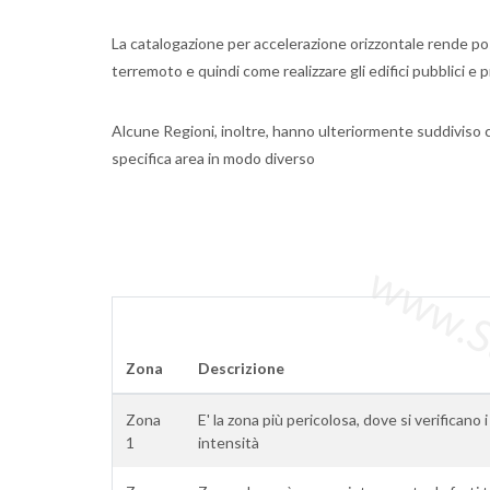
La catalogazione per accelerazione orizzontale rende poss
terremoto e quindi come realizzare gli edifici pubblici e p
Alcune Regioni, inoltre, hanno ulteriormente suddiviso 
specifica area in modo diverso
www.Sta
Zona
Descrizione
Zona
E' la zona più pericolosa, dove si verificano 
1
intensità