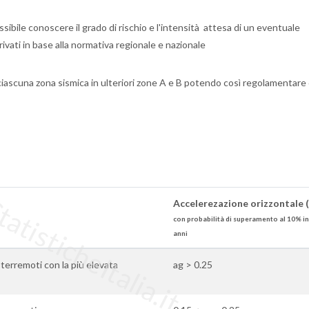
ibile conoscere il grado di rischio e l'intensità attesa di un eventuale
rivati in base alla normativa regionale e nazionale
ciascuna zona sismica in ulteriori zone A e B potendo così regolamentare
tisticheItalia.it
Accelerezazione orizzontale 
con probabilità di superamento al 10% in
anni
i terremoti con la più elevata
ag > 0.25