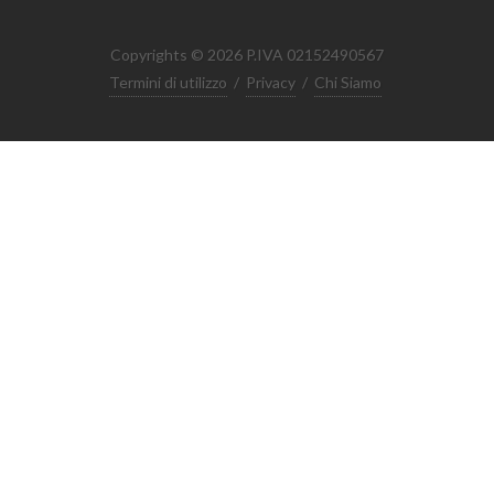
Copyrights © 2026 P.IVA 02152490567
Termini di utilizzo
/
Privacy
/
Chi Siamo