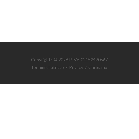
Copyrights © 2026 P.IVA 02152490567
Termini di utilizzo
/
Privacy
/
Chi Siamo