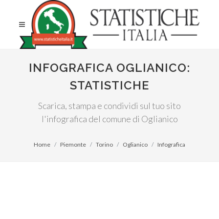
INFOGRAFICA OGLIANICO:
STATISTICHE
Scarica, stampa e condividi sul tuo sito
l'infografica del comune di Oglianico
Home
Piemonte
Torino
Oglianico
Infografica