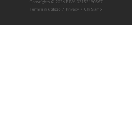
Copyrights © 2026 P.IVA 02152490567
Termini di utilizzo
/
Privacy
/
Chi Siamo