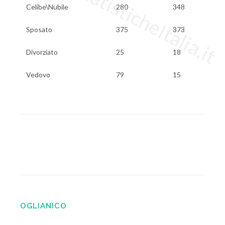
www.StatisticheItalia.it
Celibe\Nubile
280
348
Sposato
375
373
Divorziato
25
18
Vedovo
79
15
OGLIANICO