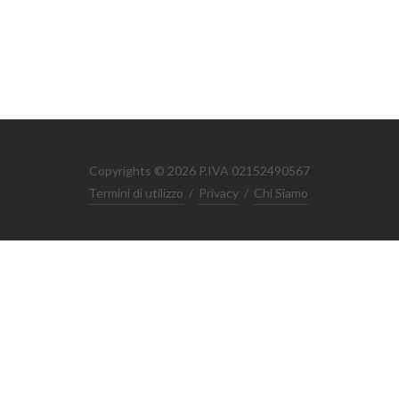
Copyrights © 2026 P.IVA 02152490567
Termini di utilizzo
/
Privacy
/
Chi Siamo