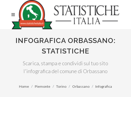
INFOGRAFICA ORBASSANO:
STATISTICHE
Scarica, stampa e condividi sul tuo sito
l'infografica del comune di Orbassano
Home
Piemonte
Torino
Orbassano
Infografica