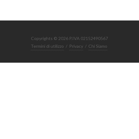
Copyrights © 2026 P.IVA 02152490567
Termini di utilizzo
/
Privacy
/
Chi Siamo