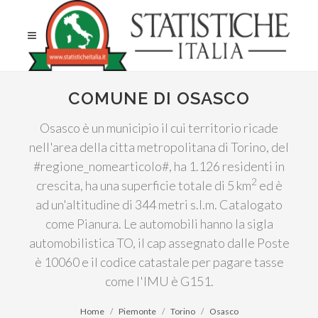
COMUNE DI OSASCO
Osasco è un municipio il cui territorio ricade
nell'area della citta metropolitana di Torino, del
#regione_nomearticolo#, ha 1.126 residenti in
2
crescita, ha una superficie totale di 5 km
ed è
ad un'altitudine di 344 metri s.l.m. Catalogato
come Pianura. Le automobili hanno la sigla
automobilistica TO, il cap assegnato dalle Poste
è 10060 e il codice catastale per pagare tasse
come l'IMU è G151.
Home
Piemonte
Torino
Osasco