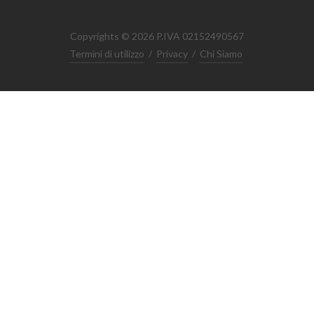
Copyrights © 2026 P.IVA 02152490567
Termini di utilizzo
/
Privacy
/
Chi Siamo