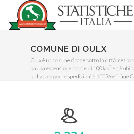
COMUNE DI OULX
Oulx è un comune ricade sotto la città metrop
2
ha una estensione totale di 100 km
ed è ubica
utilizzare per le spedizioni è 10056 e infine G