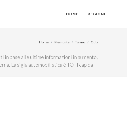
HOME
REGIONI
Home
Piemonte
Torino
Oulx
i in base alle ultime informazioni in aumento,
rna. La sigla automobilistica è TO, il cap da