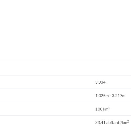
3.334
1.025m - 3.217m
2
100 km
2
33,41 abitanti/km