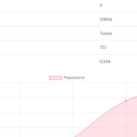
3
10056
Torino
TO
G196