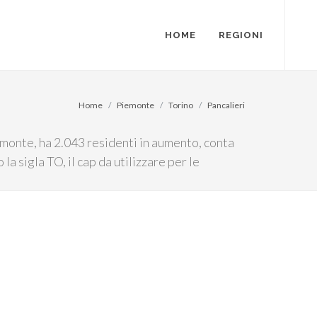
HOME
REGIONI
Home
Piemonte
Torino
Pancalieri
iemonte, ha 2.043 residenti in aumento, conta
la sigla TO, il cap da utilizzare per le