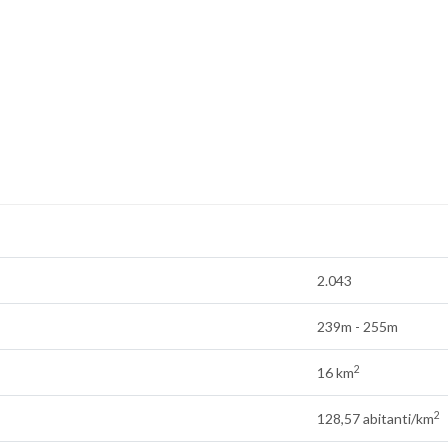
2.043
239m - 255m
2
16 km
2
128,57 abitanti/km