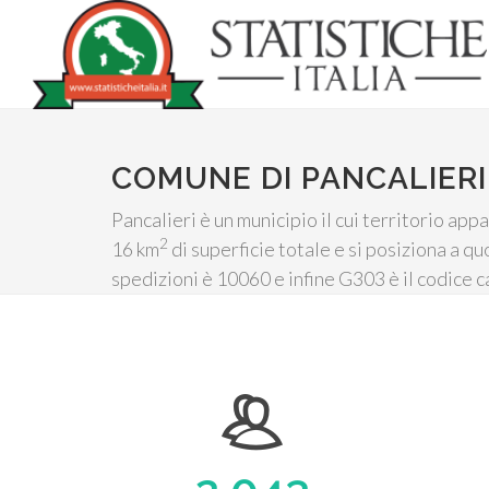
COMUNE DI PANCALIERI
Pancalieri è un municipio il cui territorio ap
2
16 km
di superficie totale e si posiziona a qu
spedizioni è 10060 e infine G303 è il codice c