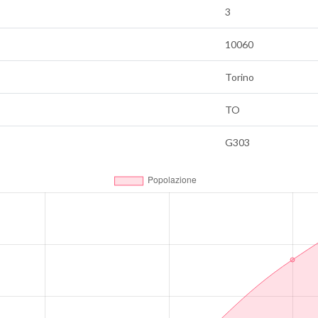
3
10060
Torino
TO
G303