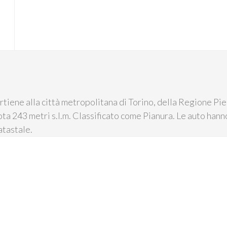
partiene alla città metropolitana di Torino, della Regione P
ota 243 metri s.l.m. Classificato come Pianura. Le auto hanno 
atastale.