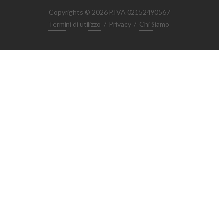
Copyrights © 2026 P.IVA 02152490567
Termini di utilizzo
/
Privacy
/
Chi Siamo