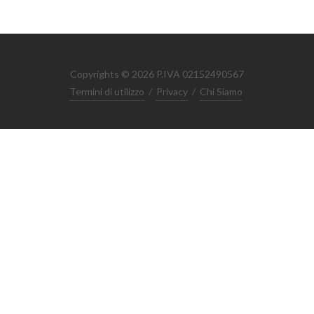
Copyrights © 2026 P.IVA 02152490567
Termini di utilizzo
/
Privacy
/
Chi Siamo