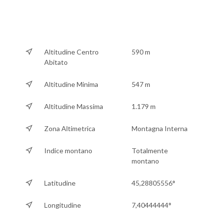
Altitudine Centro
590 m
Abitato
Altitudine Minima
547 m
Altitudine Massima
1.179 m
Zona Altimetrica
Montagna Interna
Indice montano
Totalmente
montano
Latitudine
45,28805556°
Longitudine
7,40444444°