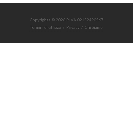
Copyrights © 2026 P.IVA 02152490567
Termini di utilizzo
/
Privacy
/
Chi Siamo