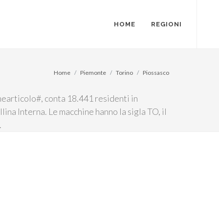
HOME
REGIONI
Home
Piemonte
Torino
Piossasco
mearticolo#, conta 18.441 residenti in
llina Interna. Le macchine hanno la sigla TO, il
.