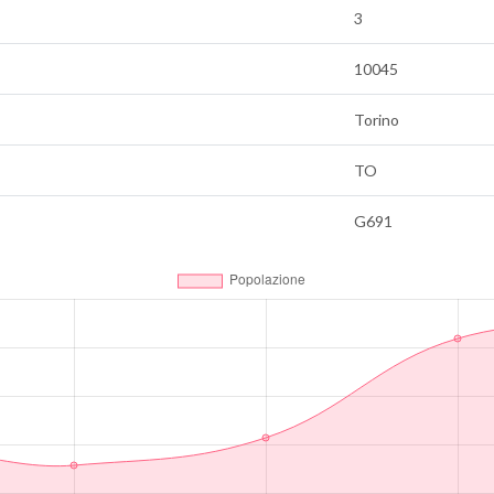
3
10045
Torino
TO
G691