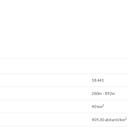
18.441
260m - 892m
2
40 km
2
459,30 abitanti/km