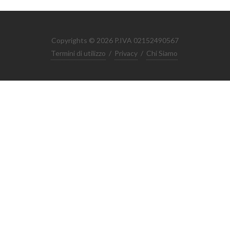
Copyrights © 2026 P.IVA 02152490567
Termini di utilizzo
/
Privacy
/
Chi Siamo