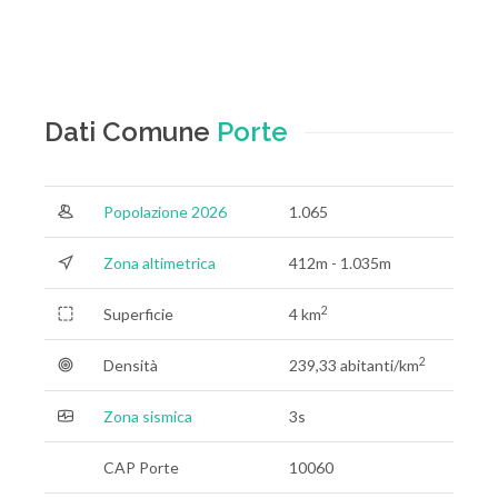
Dati Comune
Porte
Popolazione 2026
1.065
Zona altimetrica
412m - 1.035m
2
Superficie
4 km
2
Densità
239,33 abitanti/km
Zona sismica
3s
CAP Porte
10060