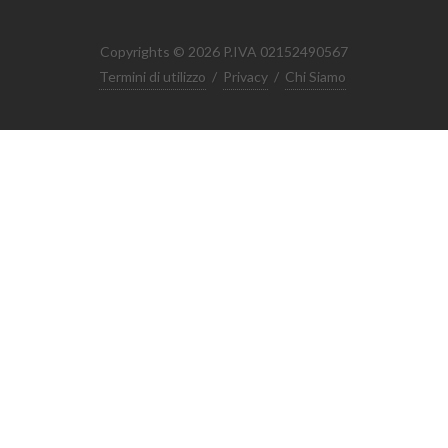
Copyrights © 2026 P.IVA 02152490567
Termini di utilizzo
/
Privacy
/
Chi Siamo