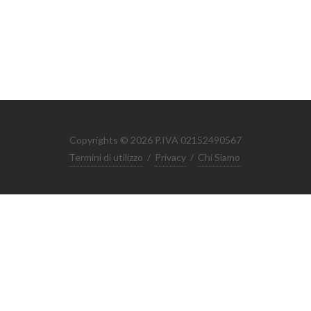
Copyrights © 2026 P.IVA 02152490567
Termini di utilizzo
/
Privacy
/
Chi Siamo